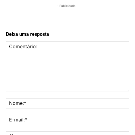
- Publicidade -
Deixa uma resposta
Comentário:
No
E-
mai
Sit