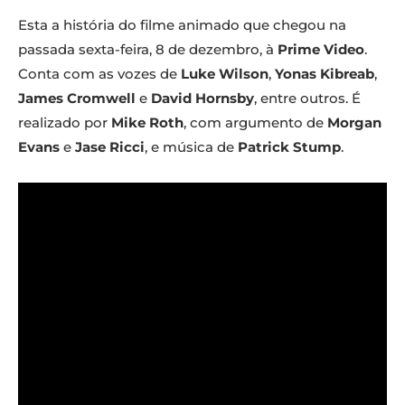
Esta a história do filme animado que chegou na
passada sexta-feira, 8 de dezembro, à
Prime Video
.
Conta com as vozes de
Luke Wilson
,
Yonas Kibreab
,
James Cromwell
e
David Hornsby
, entre outros. É
realizado por
Mike Roth
, com argumento de
Morgan
Evans
e
Jase Ricci
, e música de
Patrick Stump
.