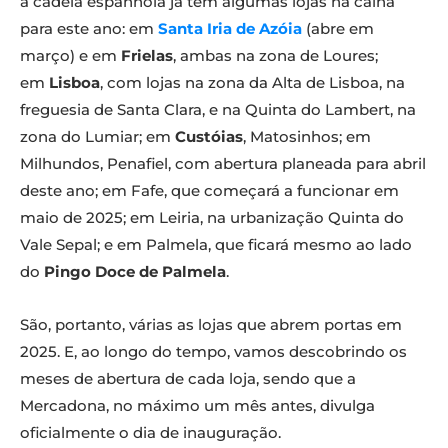
a cadeia espanhola já tem algumas lojas na calha
para este ano: em
Santa Iria de Azóia
(abre em
março) e em
Frielas
, ambas na zona de Loures;
em
Lisboa
, com lojas na zona da Alta de Lisboa, na
freguesia de Santa Clara, e na Quinta do Lambert, na
zona do Lumiar; em
Custóias
, Matosinhos; em
Milhundos, Penafiel, com abertura planeada para abril
deste ano; em Fafe, que começará a funcionar em
maio de 2025; em Leiria, na urbanização Quinta do
Vale Sepal; e em Palmela, que ficará mesmo ao lado
do
Pingo Doce de Palmela
.
São, portanto, várias as lojas que abrem portas em
2025. E, ao longo do tempo, vamos descobrindo os
meses de abertura de cada loja, sendo que a
Mercadona, no máximo um mês antes, divulga
oficialmente o dia de inauguração.