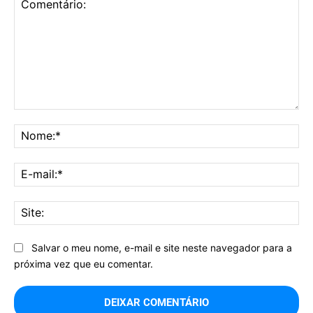
Comentário:
No
E-
mai
Sit
Salvar o meu nome, e-mail e site neste navegador para a
próxima vez que eu comentar.