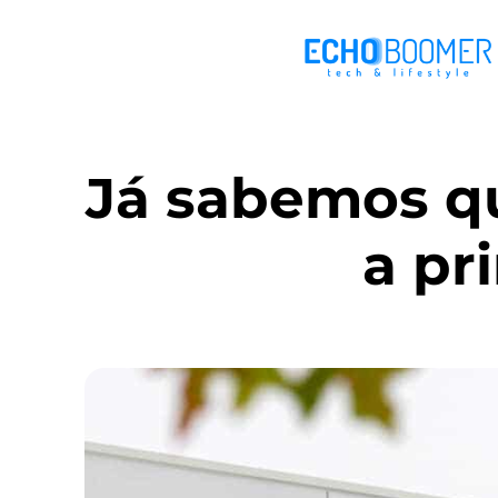
Já sabemos q
a pr