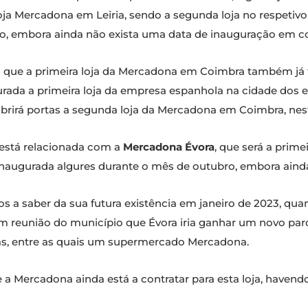
a Mercadona em Leiria, sendo a segunda loja no respetivo d
ro, embora ainda não exista uma data de inauguração em c
ue a primeira loja da Mercadona em Coimbra também já 
rada a primeira loja da empresa espanhola na cidade dos 
o, abrirá portas a segunda loja da Mercadona em Coimbra, ne
 está relacionada com a
Mercadona Évora
, que será a prime
inaugurada algures durante o mês de outubro, embora ainda
os a saber da sua futura existência em janeiro de 2023, q
m reunião do município que Évora iria ganhar um novo par
as, entre as quais um supermercado Mercadona.
 a Mercadona ainda está a contratar para esta loja, havend