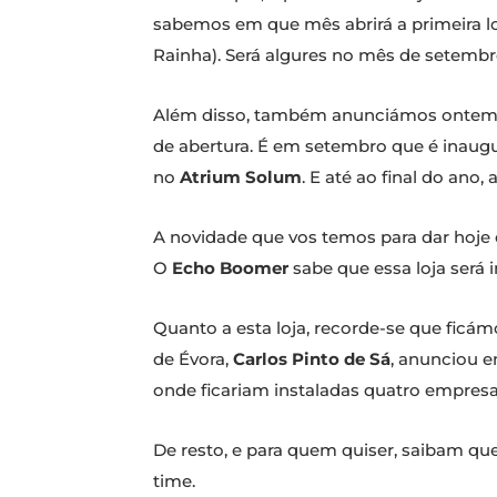
sabemos em que mês abrirá a primeira loj
Rainha). Será algures no mês de setemb
Além disso, também anunciámos ontem q
de abertura. É em setembro que é inaugu
no
Atrium Solum
. E até ao final do an
A novidade que vos temos para dar hoje
O
Echo Boomer
sabe que essa loja será 
Quanto a esta loja, recorde-se que ficám
de Évora,
Carlos Pinto de Sá
, anunciou e
onde ficariam instaladas quatro empres
De resto, e para quem quiser, saibam que
time.