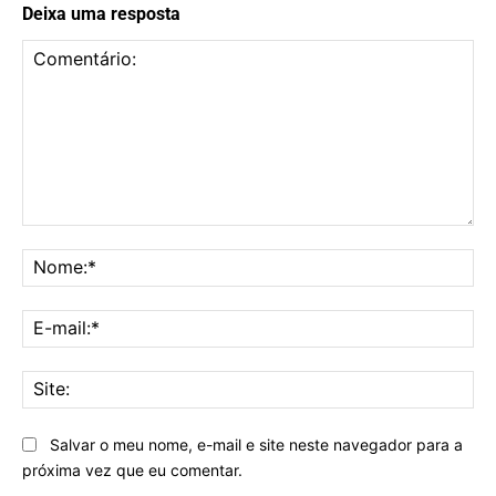
Deixa uma resposta
Comentário:
No
E-
mai
Sit
Salvar o meu nome, e-mail e site neste navegador para a
próxima vez que eu comentar.