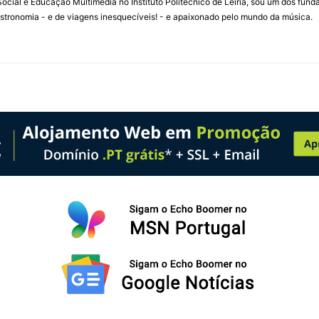
ial e Educação Multimédia no Instituto Politécnico de Leiria, sou um dos fun
stronomia - e de viagens inesquecíveis! - e apaixonado pelo mundo da música.