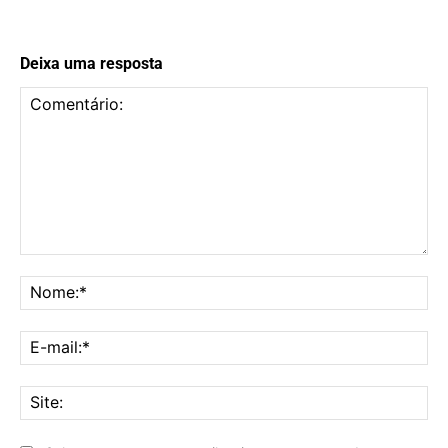
Deixa uma resposta
Comentário:
No
E-
mai
Sit