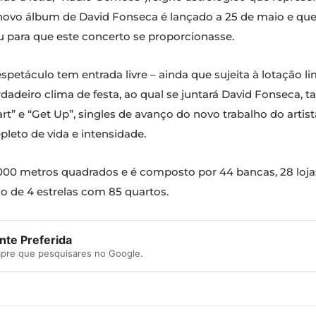
novo álbum de David Fonseca é lançado a 25 de maio e que 
u para que este concerto se proporcionasse.
spetáculo tem ​entrada livre – ainda que sujeita à lotação li
adeiro clima de festa, ao qual se juntará David Fonseca, t
art” e “​Get Up​”, singles de avanço do novo trabalho do art
to de ​vida​ e​ intensidade​.
 metros quadrados e é composto por 44 bancas, 28 lojas in
co de 4 estrelas com 85 quartos.
te Preferida
mpre que pesquisares no Google.