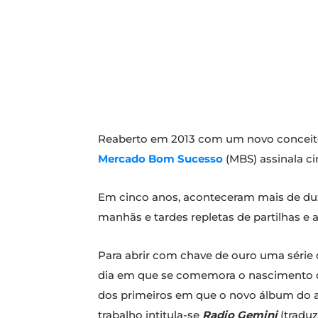
Reaberto em 2013 com um novo conceito 
Mercado Bom Sucesso
(MBS) assinala ci
Em cinco anos, aconteceram mais de duz
manhãs e tardes repletas de partilhas e 
Para abrir com chave de ouro uma série 
dia em que se comemora o nascimento do 
dos primeiros em que o novo álbum do art
trabalho intitula-se
Radio Gemini​
(traduz