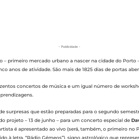
- Publicidade -
– primeiro mercado urbano a nascer na cidade do Porto – 
nco anos de atividade. São mais de 1825 dias de portas aberta
entos concertos de música e um igual número de ​worksh
aprendizagens.
de surpresas que estão preparadas para o segundo semestre
projeto – ​13 de junho – para um ​concerto especial de
Da
ista é apresentado ao vivo (será, também, o primeiro no P
ido à letra, “Rádio Gémeos”), signo astrológico que repres