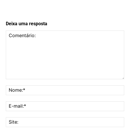
Deixa uma resposta
Comentário:
No
E-
mai
Sit