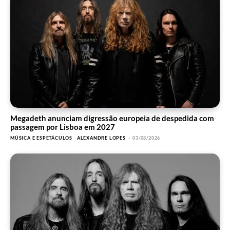
Megadeth anunciam digressão europeia de despedida com
passagem por Lisboa em 2027
MÚSICA E ESPETÁCULOS
ALEXANDRE LOPES
-
03/08/2026