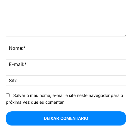
Comentário:
No
E-
mai
Sit
Salvar o meu nome, e-mail e site neste navegador para a
próxima vez que eu comentar.