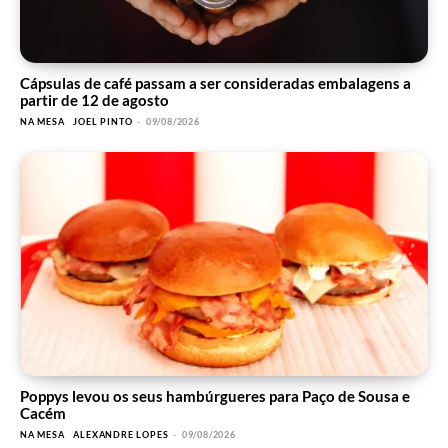
Cápsulas de café passam a ser consideradas embalagens a
partir de 12 de agosto
NA MESA
JOEL PINTO
-
09/08/2026
Poppys levou os seus hambúrgueres para Paço de Sousa e
Cacém
NA MESA
ALEXANDRE LOPES
-
09/08/2026