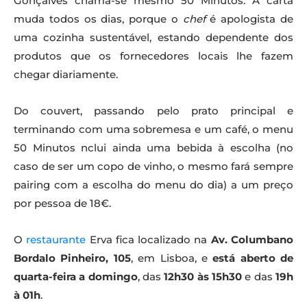
Gonçalves chama-se mesmo 50 Minutos. A carta
muda todos os dias, porque o
chef
é apologista de
uma cozinha sustentável, estando dependente dos
produtos que os fornecedores locais lhe fazem
chegar diariamente.
Do couvert, passando pelo prato principal e
terminando com uma sobremesa e um café, o menu
50 Minutos nclui ainda uma bebida à escolha (no
caso de ser um copo de vinho, o mesmo fará sempre
pairing com a escolha do menu do dia) a um preço
por pessoa de 18€.
O
restaurante
Erva fica localizado na
Av. Columbano
Bordalo Pinheiro, 105
, em Lisboa, e
está aberto de
quarta-feira a domingo
, das
12h30 às 15h30
e das
19h
à 01h
.