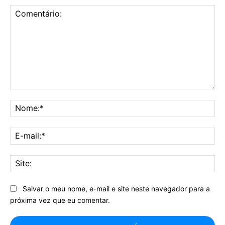
Comentário:
No
E-
mai
Sit
Salvar o meu nome, e-mail e site neste navegador para a
próxima vez que eu comentar.