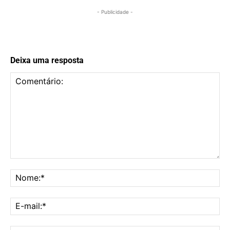
- Publicidade -
Deixa uma resposta
Comentário:
No
E-
mai