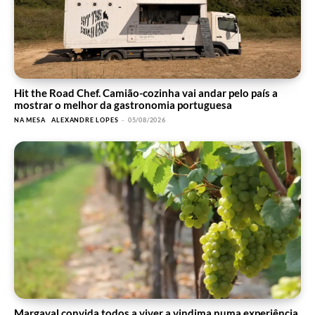
Hit the Road Chef. Camião-cozinha vai andar pelo país a
mostrar o melhor da gastronomia portuguesa
NA MESA
ALEXANDRE LOPES
-
05/08/2026
Margaval convida todos a viver a vindima numa experiência