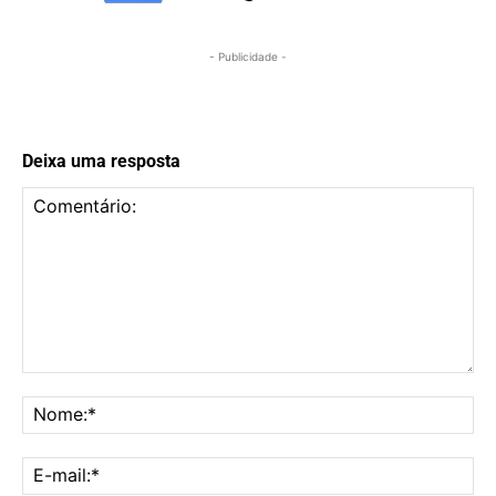
- Publicidade -
Deixa uma resposta
Comentário:
No
E-
mai