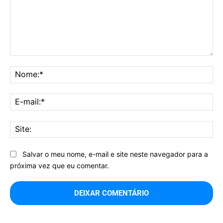
Comentário:
No
E-
mai
Sit
Salvar o meu nome, e-mail e site neste navegador para a
próxima vez que eu comentar.