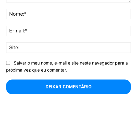
Comentário:
No
E-
mai
Sit
Salvar o meu nome, e-mail e site neste navegador para a
próxima vez que eu comentar.