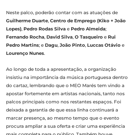
Neste palco, poderão contar com as atuações de
Guilherme Duarte
,
Centro de Emprego (Kiko + João
Lopes)
,
Pedro Rodas Silva
e
Pedro Almeida
;
Fernando Rocha
,
David Silva
,
O Tasqueiro
e
Rui
Pedro Martins
; e
Dagu
,
João Pinto
,
Luccas Otávio
e
Lourenço Nunes
.
Ao longo de toda a apresentação, a organização
insistiu na importância da música portuguesa dentro
do cartaz, lembrando que o MEO Marés tem vindo a
apostar fortemente em artistas nacionais, tanto nos
palcos principais como nos restantes espaços. Foi
deixada a garantia de que essa linha continuará a
marcar presença, ao mesmo tempo que o evento
procura ampliar a sua oferta e criar uma experiência
mais completa para o público. Também houve