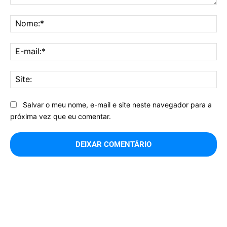
Comentário:
No
E-
mai
Sit
Salvar o meu nome, e-mail e site neste navegador para a
próxima vez que eu comentar.