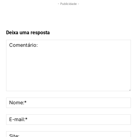
- Publicidade -
Deixa uma resposta
Comentário:
No
E-
mai
Sit