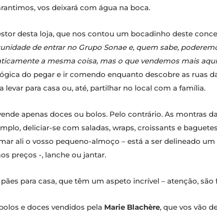
arantimos, vos deixará com água na boca.
estor desta loja, que nos contou um bocadinho deste conce
rtunidade de entrar no Grupo Sonae e, quem sabe, poderemo
praticamente a mesma coisa, mas o que vendemos mais aqui 
 lógica do pegar e ir comendo enquanto descobre as ruas d
levar para casa ou, até, partilhar no local com a família.
ende apenas doces ou bolos. Pelo contrário. As montras da 
plo, deliciar-se com saladas, wraps, croissants e baguetes,
tomar ali o vosso pequeno-almoço – está a ser delineado
s preços -, lanche ou jantar.
 pães para casa, que têm um aspeto incrível – atenção, sã
os bolos e doces vendidos pela
Marie Blachère
, que vos vão de