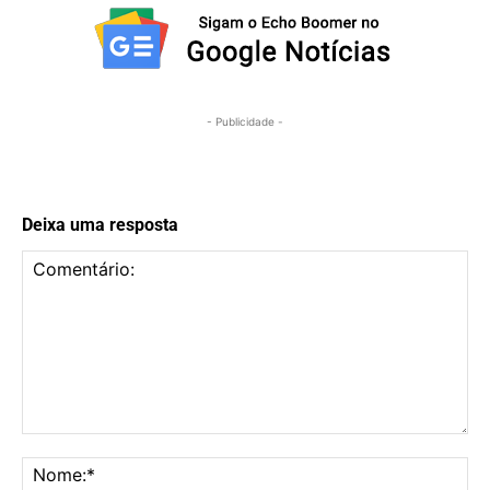
- Publicidade -
Deixa uma resposta
Comentário:
No