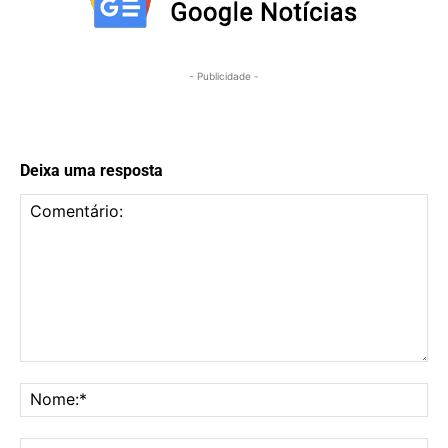
- Publicidade -
Deixa uma resposta
Comentário:
No
E-