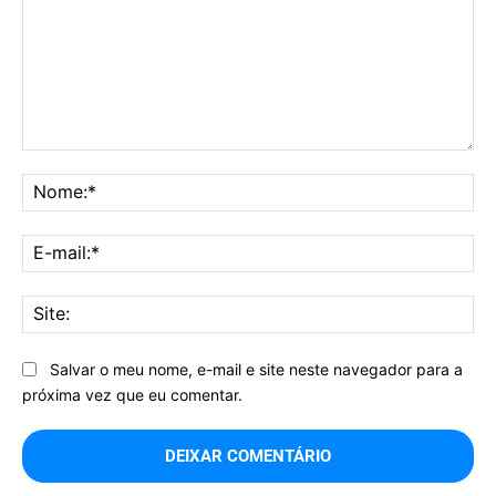
Comentário:
No
E-
mai
Sit
Salvar o meu nome, e-mail e site neste navegador para a
próxima vez que eu comentar.