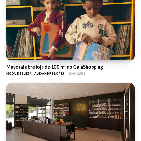
Mayoral abre loja de 100 m² no GaiaShopping
MODA E BELEZA
ALEXANDRE LOPES
-
06/08/2026