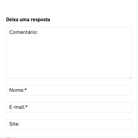
Deixa uma resposta
Comentário:
No
E-
mai
Sit