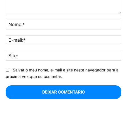
Comentário:
No
E-
mai
Sit
Salvar o meu nome, e-mail e site neste navegador para a
próxima vez que eu comentar.