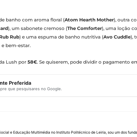
 de banho com aroma floral (
Atom Hearth Mother
), outra c
ard
), um sabonete cremoso (
The Comforter
), uma loção c
Rub Rub
) e uma espuma de banho nutritiva (
Avo Cuddle
),
 e bem-estar.
da Lush por
58€
. Se quiserem, pode dividir o pagamento e
te Preferida
mpre que pesquisares no Google.
ial e Educação Multimédia no Instituto Politécnico de Leiria, sou um dos fun