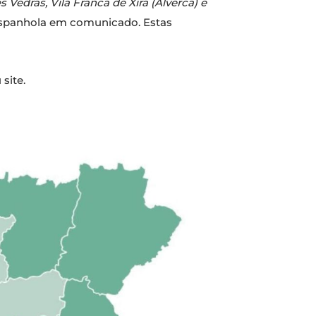
Vedras, Vila Franca de Xira (Alverca) e
 espanhola em comunicado. Estas
site.