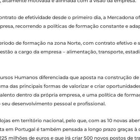
o, altamente motivada e alinhada com a visão da empresa.
 contrato de efetividade desde o primeiro dia, a Mercadona 
presa, recorrendo a políticas de formação constante e ad
ríodo de formação na zona Norte, com contrato efetivo e sa
 estão a cargo da empresa – alimentação, transporte, estad
rsos Humanos diferenciada que aposta na construção de car
ma das principais formas de valorizar e criar oportunidad
talento dentro da própria empresa, e uma política de forma
 seu desenvolvimento pessoal e profissional.
jas em território nacional, pelo que, com as 10 novas aber
sta em Portugal é também pensada a longo prazo graças à 
 225 milhões de euros e que irá criar 500 novos postos de tr