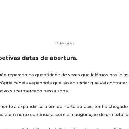
- Publicidade -
petivas datas de abertura.
terão reparado na quantidade de vezes que falámos nas loja
rópria cadeia espanhola que, ao anunciar que vai contrata
m novo supermercado nessa zona.
nte a expandir-se além do norte do país, tenho chegado a
ão além norte continuará, com a inauguração de um total de