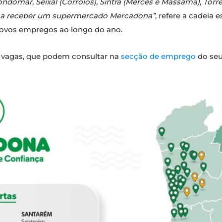
domar, Seixal (Corroios), Sintra (Mercês e Massamá), Torres 
es a receber um supermercado Mercadona”
, refere a cadeia
 novos empregos ao longo do ano.
 vagas, que podem consultar na
secção de emprego
do seu 