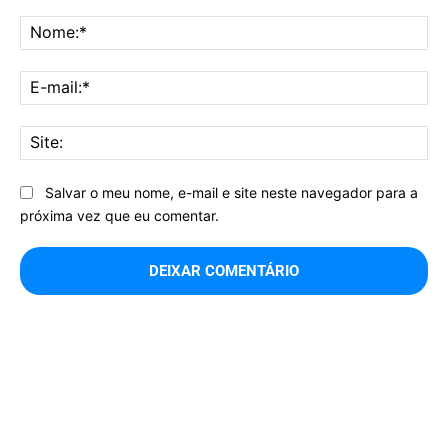
Comentário:
No
E-
mai
Sit
Salvar o meu nome, e-mail e site neste navegador para a
próxima vez que eu comentar.