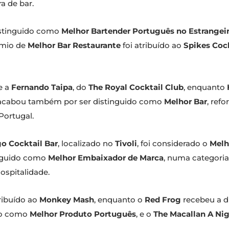
a de bar.
istinguido como
Melhor Bartender Português no Estrangei
émio de
Melhor Bar Restaurante
foi atribuído ao
Spikes Coc
e a
Fernando Taipa
, do
The Royal Cocktail Club
, enquanto
r acabou também por ser distinguido como
Melhor Bar
, ref
Portugal.
o Cocktail Bar
, localizado no
Tivoli
, foi considerado o
Melh
tinguido como
Melhor Embaixador de Marca
, numa categoria
ospitalidade.
tribuído ao
Monkey Mash
, enquanto o
Red Frog
recebeu a d
do como
Melhor Produto Português
, e o
The Macallan A Nig