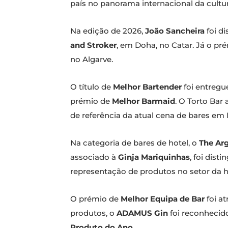
país no panorama internacional da cultur
Na edição de 2026,
João Sancheira
foi d
and Stroker
, em Doha, no Catar. Já o pr
no Algarve.
O título de
Melhor Bartender
foi entregu
prémio de
Melhor Barmaid
. O Torto Ba
de referência da atual cena de bares em 
Na categoria de bares de hotel, o
The Arg
associado à
Ginja Mariquinhas
, foi dis
representação de produtos no setor da h
O prémio de
Melhor Equipa de Bar
foi a
produtos, o
ADAMUS Gin
foi reconheci
Produto do Ano
.