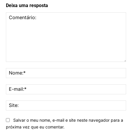
Deixa uma resposta
Comentário:
No
E-
mai
Sit
Salvar o meu nome, e-mail e site neste navegador para a
próxima vez que eu comentar.