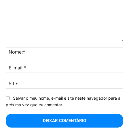
Comentário:
No
E-
mai
Sit
Salvar o meu nome, e-mail e site neste navegador para a
próxima vez que eu comentar.