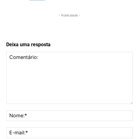
- Publicidade -
Deixa uma resposta
Comentário:
No
E-
mai