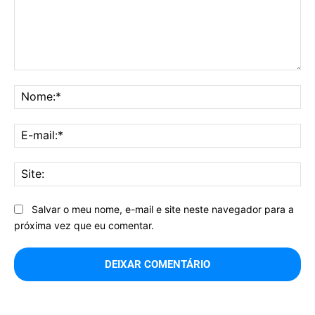
Comentário:
No
E-
mai
Sit
Salvar o meu nome, e-mail e site neste navegador para a
próxima vez que eu comentar.