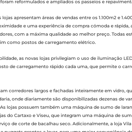
oja, foram reformulados e ampliados os passeios e repavimen
s lojas apresentam áreas de vendas entre os 1.100m2 e 1.4
 proximidade e uma experiência de compra cómoda e rápida, 
adores, com a máxima qualidade ao melhor preço. Todas est
ssim como postos de carregamento elétrico.
lidade, as novas lojas privilegiam o uso de iluminação LED.
osto de carregamento rápido cada uma, que permite o carr
ntam corredores largos e fachadas inteiramente em vidro, q
ia, onde diariamente são disponibilizadas dezenas de vari
. As lojas possuem também uma máquina de sumo de laranj
ojas do Cartaxo e Viseu, que integram uma máquina de sumo 
erviço de corte de bacalhau seco. Adicionalmente, a loja Vi
e nuggets prontos a levar, para uma maior conveniência dos