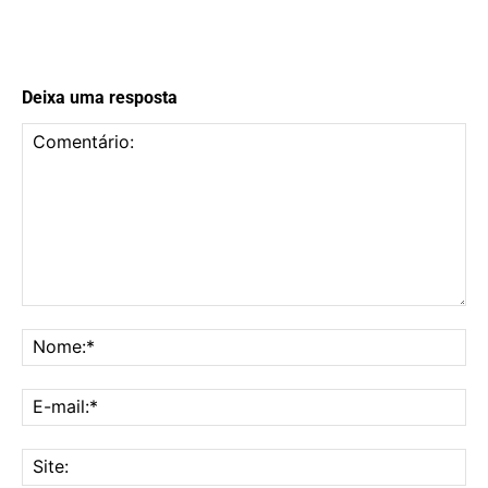
Deixa uma resposta
Comentário:
No
E-
mai
Sit