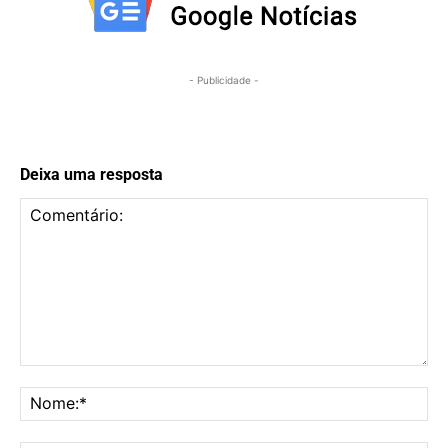
- Publicidade -
Deixa uma resposta
Comentário:
No