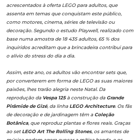
acrescentados à oferta LEGO para adultos, que
assenta em temas que conquistam este público,
como motores, cinema, séries de televisão ou
decoração. Segundo o estudo Playwell, realizado com
base numa amostra de 18 435 adultos, 65 % dos
inquiridos acreditam que a brincadeira contribui para
o alívio do stress do dia a dia.
Assim, este ano, os adultos vão encontrar sets que,
por converterem em forma de LEGO as suas maiores
paixões, lhes trarão alegria neste Natal. Da
reprodução da
Vespa 125
à construção da
Grande
Pirâmide de Gizé
, da linha
LEGO Architecture
. Os fãs
de decoração e de jardinagem têm a
Coleção
Botânica
, que reproduz plantas e flores reais. Graças
ao set
LEGO Art The Rolling Stones
, os amantes de
música podem agora evocar a mítica banda, e os