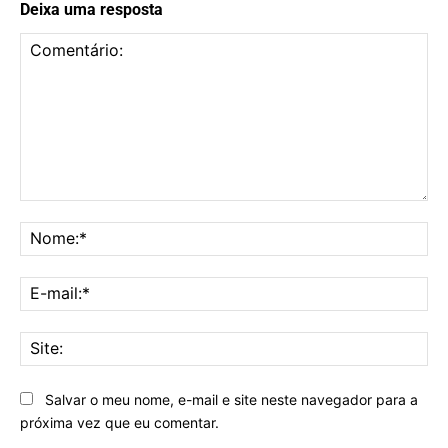
Deixa uma resposta
Comentário:
No
E-
mai
Sit
Salvar o meu nome, e-mail e site neste navegador para a
próxima vez que eu comentar.