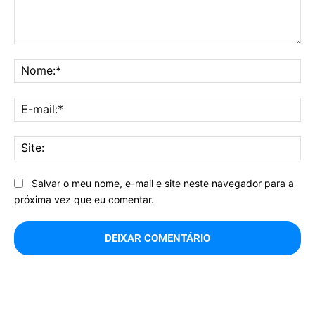
Comentário:
No
E-
mai
Sit
Salvar o meu nome, e-mail e site neste navegador para a
próxima vez que eu comentar.