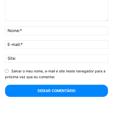
Comentário:
No
E-
mai
Sit
Salvar o meu nome, e-mail e site neste navegador para a
próxima vez que eu comentar.