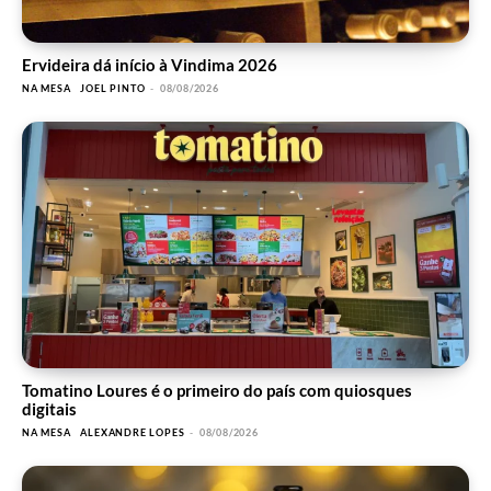
Ervideira dá início à Vindima 2026
NA MESA
JOEL PINTO
-
08/08/2026
Tomatino Loures é o primeiro do país com quiosques
digitais
NA MESA
ALEXANDRE LOPES
-
08/08/2026