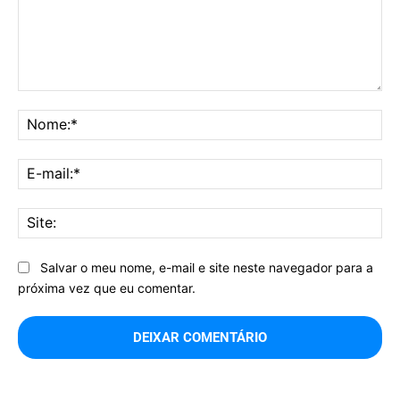
Comentário:
No
E-
mai
Sit
Salvar o meu nome, e-mail e site neste navegador para a
próxima vez que eu comentar.