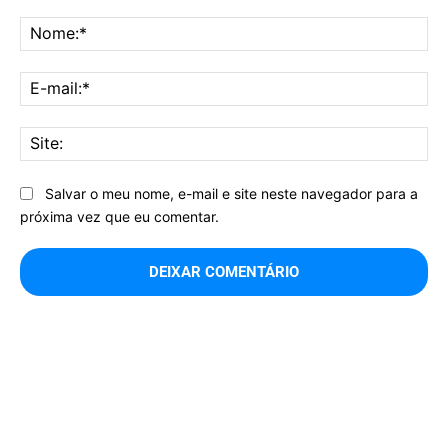
Comentário:
No
E-
mai
Sit
Salvar o meu nome, e-mail e site neste navegador para a
próxima vez que eu comentar.