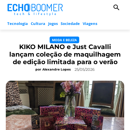
Tecnologia
Cultura
Jogos
Sociedade
Viagens
MODA E BELEZA
KIKO MILANO e Just Cavalli
lançam coleção de maquilhagem
de edição limitada para o verão
25/05/2026
por
Alexandre Lopes