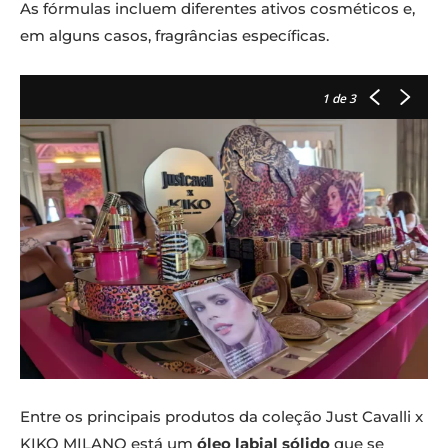
As fórmulas incluem diferentes ativos cosméticos e,
em alguns casos, fragrâncias específicas.
1
de 3
Entre os principais produtos da coleção Just Cavalli x
KIKO MILANO está um
óleo labial sólido
que se