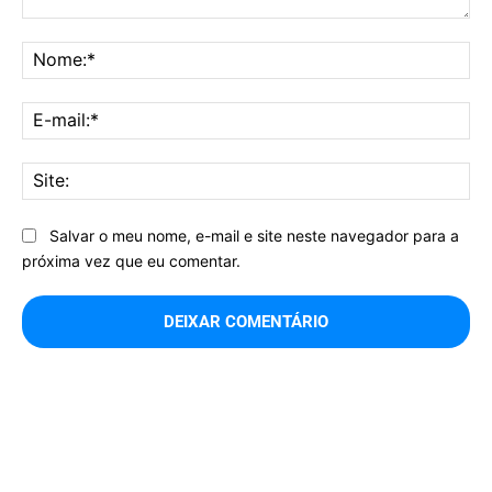
Comentário:
No
E-
mai
Sit
Salvar o meu nome, e-mail e site neste navegador para a
próxima vez que eu comentar.