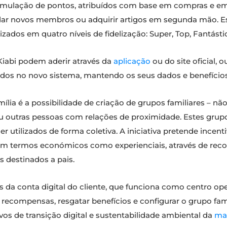
mulação de pontos, atribuídos com base em compras e em
idar novos membros ou adquirir artigos em segunda mão. 
zados em quatro níveis de fidelização: Super, Top, Fantásti
iabi podem aderir através da
aplicação
ou do site oficial, o
dos no novo sistema, mantendo os seus dados e benefícios
lia é a possibilidade de criação de grupos familiares – n
 outras pessoas com relações de proximidade. Estes grup
r utilizados de forma coletiva. A iniciativa pretende ince
em termos económicos como experienciais, através de rec
os destinados a pais.
és da conta digital do cliente, que funciona como centro o
recompensas, resgatar benefícios e configurar o grupo famil
vos de transição digital e sustentabilidade ambiental da
ma