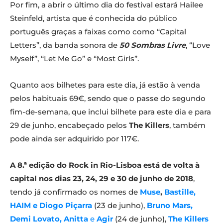
Por fim, a abrir o último dia do festival estará Hailee
Steinfeld, artista que é conhecida do público
português graças a faixas como como “Capital
Letters”, da banda sonora de
50 Sombras Livre
, “Love
Myself”, “Let Me Go” e “Most Girls”.
Quanto aos bilhetes para este dia, já estão à venda
pelos habituais 69€, sendo que o passe do segundo
fim-de-semana, que inclui bilhete para este dia e para
29 de junho, encabeçado pelos
The Killers
, também
pode ainda ser adquirido por 117€.
A 8.ª edição do Rock in Rio-Lisboa está de volta à
capital nos dias 23, 24, 29 e 30 de junho de 2018
,
tendo já confirmado os nomes de
Muse
,
Bastille,
HAIM e Diogo Piçarra
(23 de junho),
Bruno Mars,
Demi Lovato, Anitta
e
Agir
(24 de junho),
The Killers