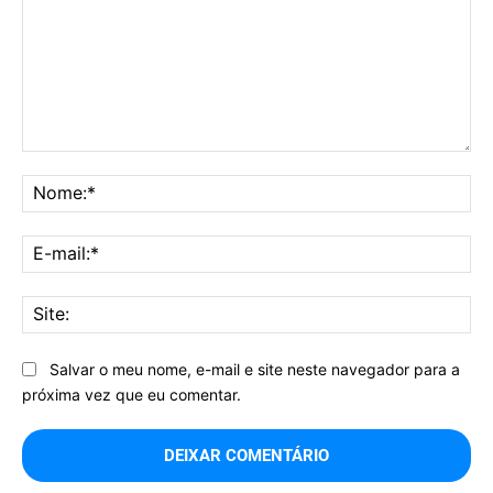
Comentário:
No
E-
mai
Sit
Salvar o meu nome, e-mail e site neste navegador para a
próxima vez que eu comentar.