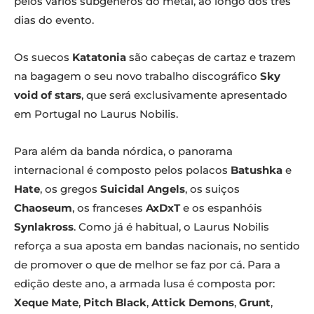
pelos vários subgêneros do metal, ao longo dos três
dias do evento.
Os suecos
Katatonia
são cabeças de cartaz e trazem
na bagagem o seu novo trabalho discográfico
Sky
void of stars
, que será exclusivamente apresentado
em Portugal no Laurus Nobilis.
Para além da banda nórdica, o panorama
internacional é composto pelos polacos
Batushka
e
Hate
, os gregos
Suicidal Angels
, os suiços
Chaoseum
, os franceses
AxDxT
e os espanhóis
Synlakross
. Como já é habitual, o Laurus Nobilis
reforça a sua aposta em bandas nacionais, no sentido
de promover o que de melhor se faz por cá. Para a
edição deste ano, a armada lusa é composta por:
Xeque Mate
,
Pitch Black
,
Attick Demons
,
Grunt
,