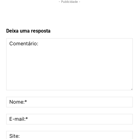
- Publicidade -
Deixa uma resposta
Comentário:
No
E-
mai
Sit