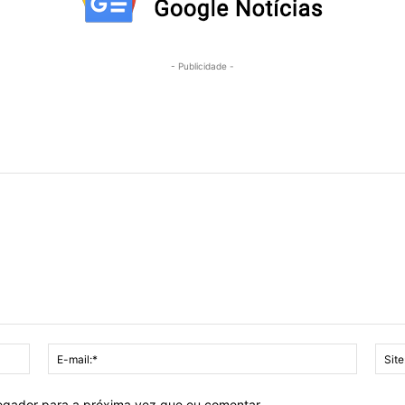
- Publicidade -
Nome:*
E-
mail:*
vegador para a próxima vez que eu comentar.