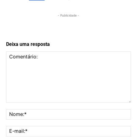
- Publicidade -
Deixa uma resposta
Comentário:
No
E-
mai