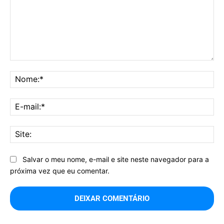
Comentário:
No
E-
mai
Sit
Salvar o meu nome, e-mail e site neste navegador para a
próxima vez que eu comentar.