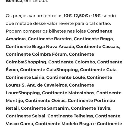
Benfica
, em Lisboa.
Os preços variam entre os
10€
,
12,50€
e
15€
, sendo
que metade desse valor reverte para o tal cartão.
Podem comprar os bilhetes nas lojas
Continente
Amadora
,
Continente Barreiro
,
Continente Braga
,
Continente Braga Nova Arcada
,
Continente Cascais
,
Continente Coimbra Fórum
,
Continente
CoimbraShopping
,
Continente Colombo
,
Continente
Évora
,
Continente GaiaShopping
,
Continente Guia
,
Continente Leiria
,
Continente Loulé
,
Continente
Loures S. Ant. de Cavaleiros
,
Continente
LoureShopping
,
Continente Matosinhos
, C
ontinente
Montijo
,
Continente Oeiras,
Continente Portimão
Retail
,
Continente Santarém
,
Continente Tavira
,
Continente Seixal
,
Continente Telheiras
,
Continente
Vasco Gama
,
Continente Modelo Braga
e
Continente