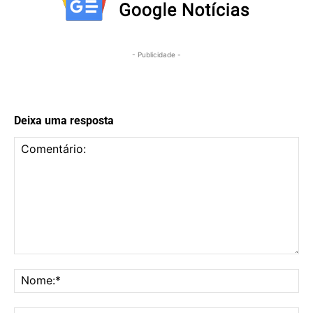
- Publicidade -
Deixa uma resposta
Comentário:
No