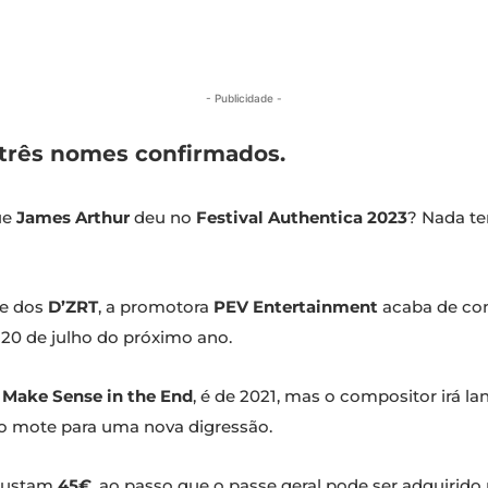
- Publicidade -
e três nomes confirmados.
ue
James Arthur
deu no
Festival Authentica 2023
? Nada te
e dos
D’ZRT
, a promotora
PEV Entertainment
acaba de con
 20 de julho do próximo ano.
ll Make Sense in the End
, é de 2021, mas o compositor irá l
í o mote para uma nova digressão.
 custam
45€
, ao passo que o passe geral pode ser adquirido