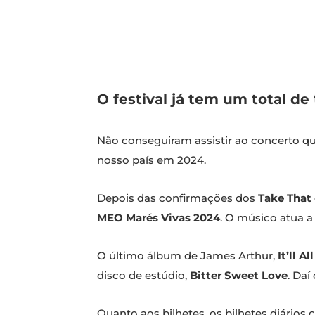
O festival já tem um total d
Não conseguiram assistir ao concerto q
nosso país em 2024.
Depois das confirmações dos
Take That
MEO Marés Vivas 2024
. O músico atua a
O último álbum de James Arthur,
It’ll A
disco de estúdio,
Bitter Sweet Love
. Da
Quanto aos bilhetes, os bilhetes diários