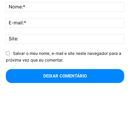
No
E-
mai
Sit
Salvar o meu nome, e-mail e site neste navegador para a
próxima vez que eu comentar.