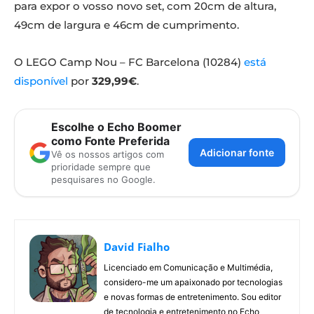
para expor o vosso novo set, com 20cm de altura,
49cm de largura e 46cm de cumprimento.
O LEGO Camp Nou – FC Barcelona (10284)
está
disponível
por
329,99€
.
Escolhe o Echo Boomer
como Fonte Preferida
Adicionar fonte
Vê os nossos artigos com
prioridade sempre que
pesquisares no Google.
David Fialho
Licenciado em Comunicação e Multimédia,
considero-me um apaixonado por tecnologias
e novas formas de entretenimento. Sou editor
de tecnologia e entretenimento no Echo