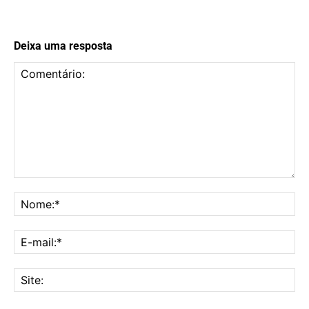
Deixa uma resposta
Comentário:
No
E-
mai
Sit